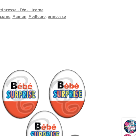
rincesse - Fée - Licorne
icorne
,
Maman
,
Meilleure
,
princesse