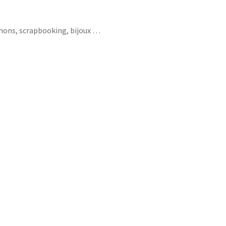
chons, scrapbooking, bijoux …
fleurs meilleure du monde princesse girafe
 unicorn bisou