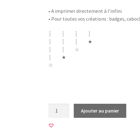
• A imprimer directement à l’infini.
• Pour toutes vos créations : badges, cabo
┊ ┊ ┊ ┊
┊ ┊ ┊ ★
┊ ┊ ☆
┊ ★
☆
Girafe Bonne fete fête maman mere meres 
je suis au top cerisier sakura licorne cheval
quantité
Ajouter au panier
de
45
Images
pour