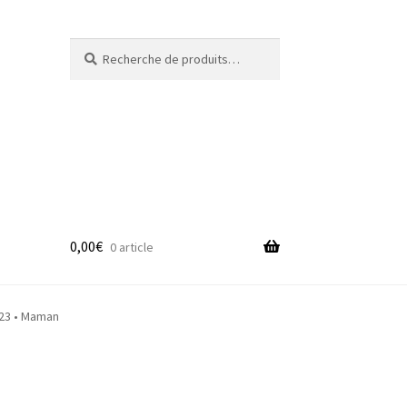
Recherche
Recherche
pour :
0,00
€
0 article
adge
23 • Maman