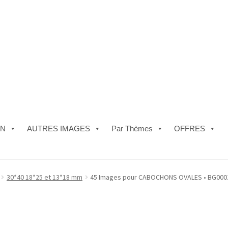
ON
AUTRES IMAGES
Par Thèmes
OFFRES
e)
#5610 (pas de titre)
#5740 (pas de titre)
Acheter ma Machine à B
30*40 18*25 et 13*18 mm
45 Images pour CABOCHONS OVALES • BG000
les de Vente
FAQ
Mon compte
Panier
Politique de Confidentialité