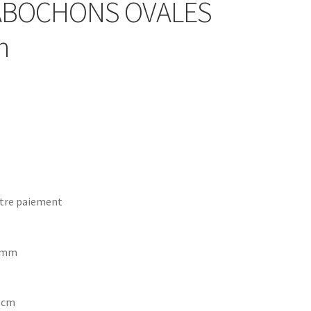
CABOCHONS OVALES
n
tre paiement
8 mm
7 cm