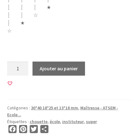
┊ ┊ ┊ ★
┊ ┊ ☆
┊ ★
☆
ecole merci instit instituteur chouette hibou drole super
quantité
Ajouter au panier
de
45
Images
pour
CABOCHONS
Catégories :
30*40 18*25 et 13*18 mm
,
Maîtresse - ATSEM -
OVALES
Ecole...
•
Étiquettes :
chouette
,
école
,
instituteur
,
super
BG00033
F
P
T
P
•
a
i
w
a