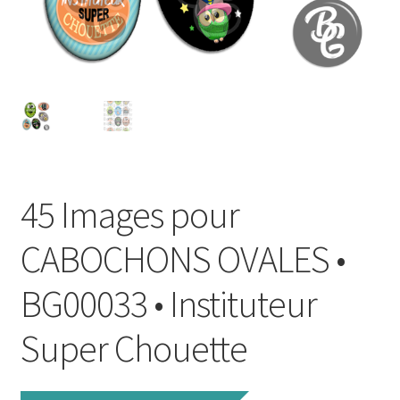
FAQ
Mon compte
Wishlist
Panier
45 Images pour
Politique de Confidentialité
CABOCHONS OVALES •
Validation de la commande
BG00033 • Instituteur
Super Chouette