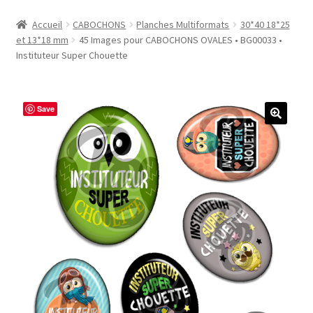
Accueil
Accueil
CABOCHONS
Planches Multiformats
30*40 18*25
et 13*18 mm
45 Images pour CABOCHONS OVALES • BG00033 •
#1298 (pas de titre)
Instituteur Super Chouette
#2771 (pas de titre)
Save
#5610 (pas de titre)
#5740 (pas de titre)
Acheter ma Machine à Badge
Boutique
CODES PROMOS
Conditions Générales de Vente