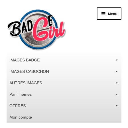
Aller
Aller
Menu
à
au
la
contenu
navigation
IMAGES BADGE
IMAGES CABOCHON
AUTRES IMAGES
Par Thèmes
OFFRES
Mon compte