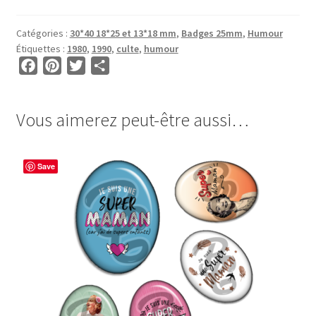
pour
CABOCHONS
Catégories :
30*40 18*25 et 13*18 mm
,
Badges 25mm
,
Humour
OVALES
Étiquettes :
1980
,
1990
,
culte
,
humour
•
F
P
T
P
BG00073
a
i
w
a
•
c
n
i
r
Ingrid
Vous aimerez peut-être aussi…
e
t
t
t
est-
b
e
t
a
ce
o
r
e
g
que
Save
o
e
r
e
tu
k
s
r
baises
t