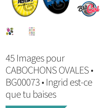
FAQ
Mon compte
Wishlist
Panier
45 Images pour
Politique de Confidentialité
CABOCHONS OVALES •
Validation de la commande
BG00073 • Ingrid est-ce
que tu baises