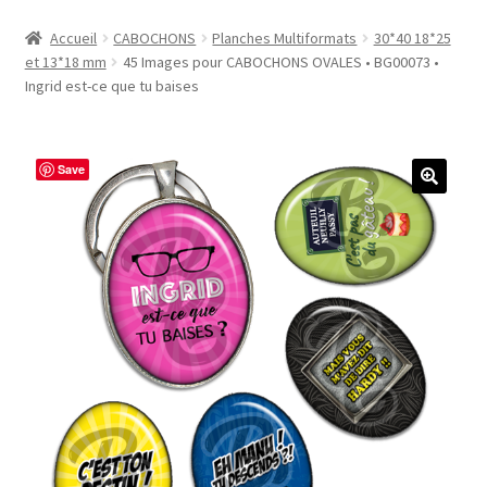
Accueil
Accueil
CABOCHONS
Planches Multiformats
30*40 18*25
et 13*18 mm
45 Images pour CABOCHONS OVALES • BG00073 •
#1298 (pas de titre)
Ingrid est-ce que tu baises
#2771 (pas de titre)
Save
#5610 (pas de titre)
#5740 (pas de titre)
Acheter ma Machine à Badge
Boutique
CODES PROMOS
Conditions Générales de Vente