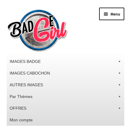
Aller
Aller
Menu
à
au
la
contenu
navigation
IMAGES BADGE
IMAGES CABOCHON
AUTRES IMAGES
Par Thèmes
OFFRES
Mon compte