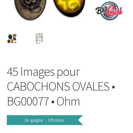
FAQ
Mon compte
Wishlist
Panier
45 Images pour
Politique de Confidentialité
CABOCHONS OVALES •
Validation de la commande
BG00077 • Ohm
Je gagne : 1Points