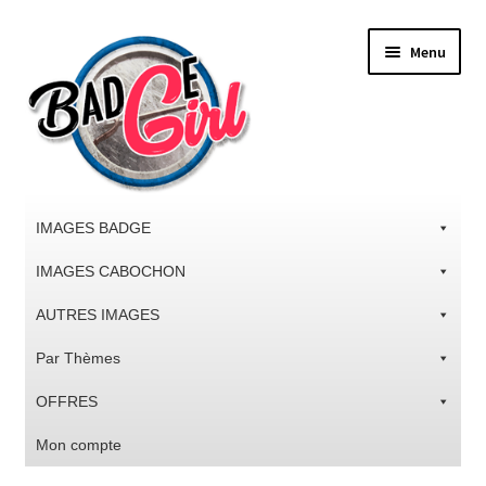
Aller
Aller
Menu
à
au
la
contenu
navigation
IMAGES BADGE
IMAGES CABOCHON
AUTRES IMAGES
Par Thèmes
OFFRES
Mon compte