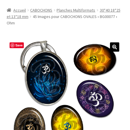
Accueil
Accueil
CABOCHONS
Planches Multiformats
30*40 18*25
et 13*18 mm
45 Images pour CABOCHONS OVALES • BG00077 •
#1298 (pas de titre)
Ohm
#2771 (pas de titre)
Save
#5610 (pas de titre)
#5740 (pas de titre)
Acheter ma Machine à Badge
Boutique
CODES PROMOS
Conditions Générales de Vente