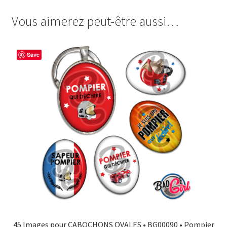
String
c
n
i
r
Animals
Vous aimerez peut-être aussi…
e
t
t
t
b
e
t
a
o
r
e
g
Save
o
e
r
e
k
s
r
t
45 Images pour CABOCHONS OVALES • BG00090 • Pompier