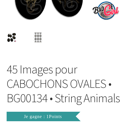
FAQ
Mon compte
Wishlist
Panier
45 Images pour
Politique de Confidentialité
CABOCHONS OVALES •
Validation de la commande
BG00134 • String Animals
Je gagne : 1Points