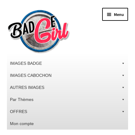
Aller
Aller
Menu
à
au
la
contenu
navigation
IMAGES BADGE
IMAGES CABOCHON
AUTRES IMAGES
Par Thèmes
OFFRES
Mon compte