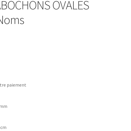
CABOCHONS OVALES
s Noms
tre paiement
8 mm
7 cm