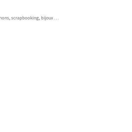
chons, scrapbooking, bijoux …
me petit nom bichette ma biche cocotte
rling puce pitchoune louloute honey noeud