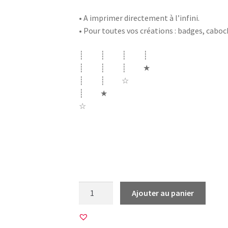
• A imprimer directement à l’infini.
• Pour toutes vos créations : badges, cabo
┊ ┊ ┊ ┊
┊ ┊ ┊ ★
┊ ┊ ☆
┊ ★
☆
cupidon saint valentin valentine day fem
poupée muse biche choupinette sweetie da
girly
quantité
Ajouter au panier
de
45
Images