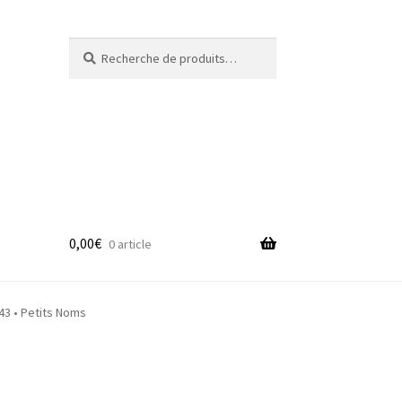
Recherche
Recherche
pour :
0,00
€
0 article
adge
3 • Petits Noms