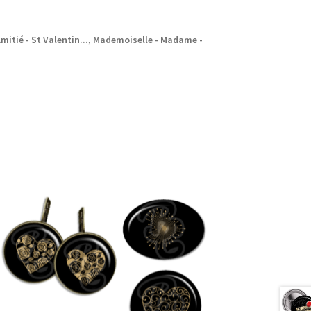
mitié - St Valentin...
,
Mademoiselle - Madame -