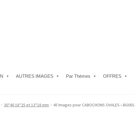
ON
AUTRES IMAGES
Par Thèmes
OFFRES
e)
#5610 (pas de titre)
#5740 (pas de titre)
Acheter ma Machine à B
30*40 18*25 et 13*18 mm
45 Images pour CABOCHONS OVALES • BG0014
les de Vente
FAQ
Mon compte
Panier
Politique de Confidentialité