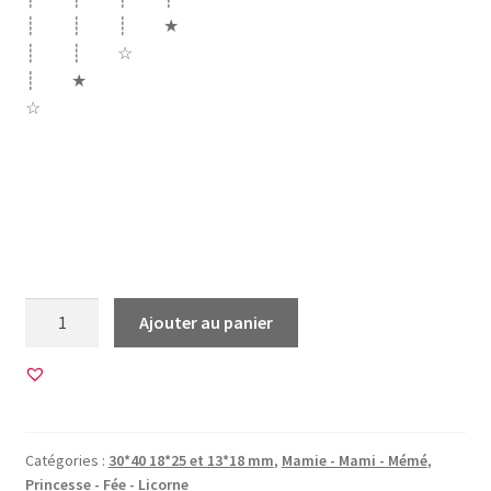
┊ ┊ ┊ ★
┊ ┊ ☆
┊ ★
☆
mamie mami mamy mémé grand mere bonne fête mamie
mamie est une fée princesse noeud etiquette tu es mon
soleil plus jolie des mamies gourmande macaron artiste
ange ma belle étoile je t’aime adorable plus jolie
quantité
Ajouter au panier
de
45
Images
pour
CABOCHONS
Catégories :
30*40 18*25 et 13*18 mm
,
Mamie - Mami - Mémé
,
OVALES
Princesse - Fée - Licorne