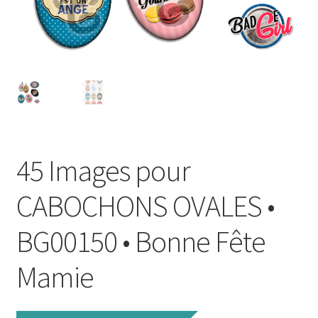
FAQ
Mon compte
Wishlist
Panier
45 Images pour
Politique de Confidentialité
CABOCHONS OVALES •
Validation de la commande
BG00150 • Bonne Fête
Mamie