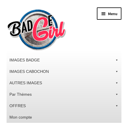
Aller
Aller
Menu
à
au
la
contenu
navigation
IMAGES BADGE
IMAGES CABOCHON
AUTRES IMAGES
Par Thèmes
OFFRES
Mon compte