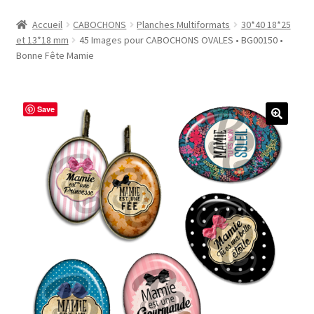
Accueil
Accueil
CABOCHONS
Planches Multiformats
30*40 18*25
et 13*18 mm
45 Images pour CABOCHONS OVALES • BG00150 •
#1298 (pas de titre)
Bonne Fête Mamie
#2771 (pas de titre)
Save
#5610 (pas de titre)
#5740 (pas de titre)
Acheter ma Machine à Badge
Boutique
CODES PROMOS
Conditions Générales de Vente