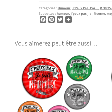
CABOCHONS
Catégories :
Humour
,
J'Peux Pas J'ai...
,
Ø 30 25
RONDS
Étiquettes :
humour
,
j'peux pas j'ai
,
licorne
,
moj
•
F
P
T
P
BG00043
a
i
w
a
•
c
n
i
r
J'Peux
e
t
t
t
Vous aimerez peut-être aussi…
Pas
b
e
t
a
J'ai
o
r
e
g
o
e
r
e
k
s
r
t