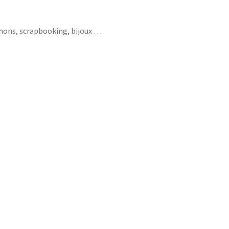
chons, scrapbooking, bijoux …
oney licorne running apéro raclette soirée