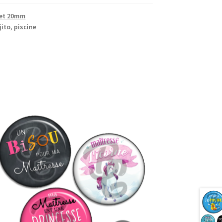
 et 20mm
ito
,
piscine