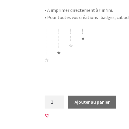
• A imprimer directement à l’infini.
• Pour toutes vos créations : badges, cabo
┊ ┊ ┊ ┊
┊ ┊ ┊ ★
┊ ┊ ☆
┊ ★
☆
j’peux pas j’ai piscine mojito aqua poney p
console jeu vidéo yoga
quantité
Ajouter au panier
de
45
Images
pour