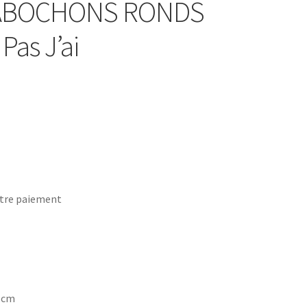
 CABOCHONS RONDS
Pas J’ai
tre paiement
7 cm