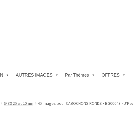
ON
AUTRES IMAGES
Par Thèmes
OFFRES
e)
#5610 (pas de titre)
#5740 (pas de titre)
Acheter ma Machine à B
Ø 30 25 et 20mm
45 Images pour CABOCHONS RONDS • BG00043 • J’Peux
les de Vente
FAQ
Mon compte
Panier
Politique de Confidentialité