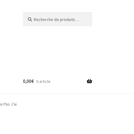
Recherche
Recherche
pour :
0,00
€
0 article
adge
 Pas J’ai