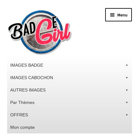
Aller
Aller
Menu
à
au
la
contenu
navigation
IMAGES BADGE
IMAGES CABOCHON
AUTRES IMAGES
Par Thèmes
OFFRES
Mon compte