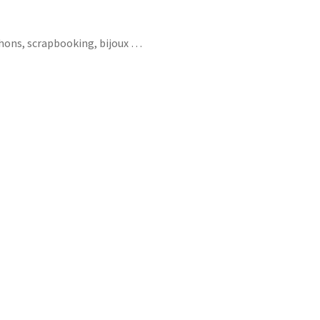
chons, scrapbooking, bijoux …
apan ballon mêlée joueur france français
world cup parfait rugbymen rugbyman coq
guette 2019 japan keep calm allez les bleus