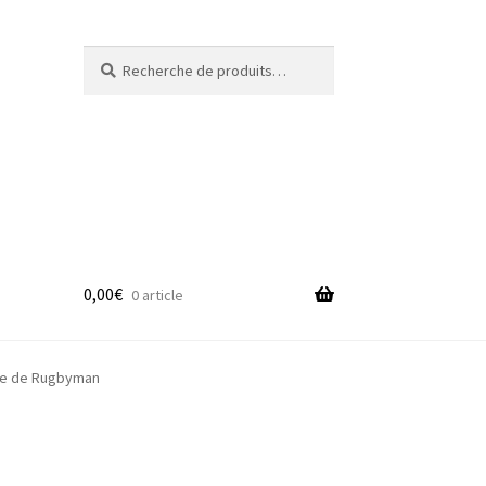
Recherche
Recherche
pour :
0,00
€
0 article
adge
le de Rugbyman