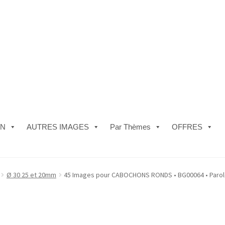
ON
AUTRES IMAGES
Par Thèmes
OFFRES
e)
#5610 (pas de titre)
#5740 (pas de titre)
Acheter ma Machine à B
Ø 30 25 et 20mm
45 Images pour CABOCHONS RONDS • BG00064 • Paro
les de Vente
FAQ
Mon compte
Panier
Politique de Confidentialité