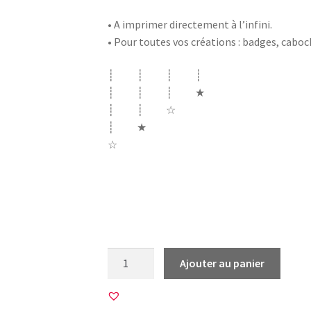
• A imprimer directement à l’infini.
• Pour toutes vos créations : badges, cabo
┊ ┊ ┊ ┊
┊ ┊ ┊ ★
┊ ┊ ☆
┊ ★
☆
ballon rugby rudby coupe du monde japon j
allez la france coq XV sport coupe monde 
cocorico ovalie ovale I love c’est la vie ba
quantité
Ajouter au panier
de
45
Images