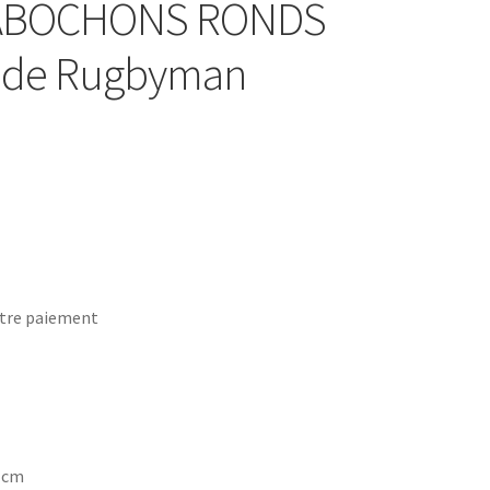
 CABOCHONS RONDS
le de Rugbyman
tre paiement
7 cm