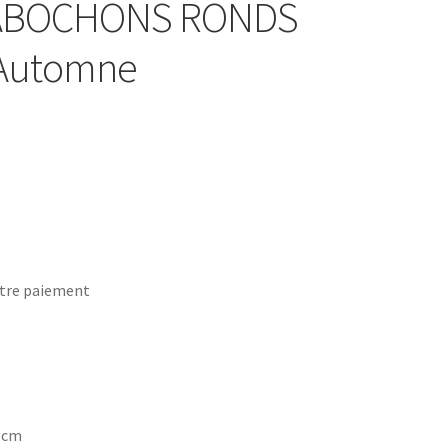
 CABOCHONS RONDS
l’Automne
tre paiement
7 cm