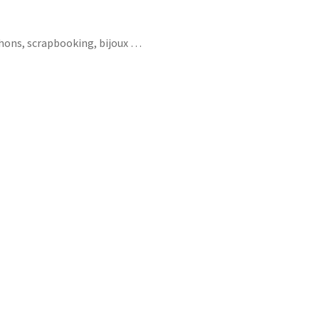
chons, scrapbooking, bijoux …
ois magique gorjuss santoro je t’aime salut
n fleurs ours renard