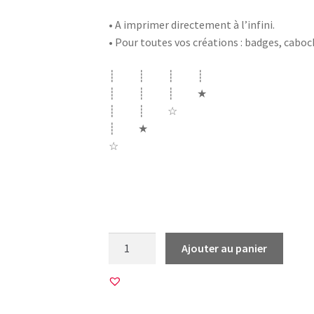
• A imprimer directement à l’infini.
• Pour toutes vos créations : badges, cabo
┊ ┊ ┊ ┊
┊ ┊ ┊ ★
┊ ┊ ☆
┊ ★
☆
automne autumn fall bonjour il était une f
vive chouette hibou gland feuille pomme pi
quantité
Ajouter au panier
de
45
Images
pour