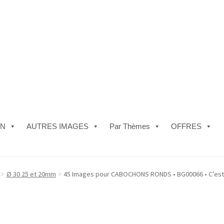
ON
AUTRES IMAGES
Par Thèmes
OFFRES
e)
#5610 (pas de titre)
#5740 (pas de titre)
Acheter ma Machine à B
Ø 30 25 et 20mm
45 Images pour CABOCHONS RONDS • BG00066 • C’est
les de Vente
FAQ
Mon compte
Panier
Politique de Confidentialité