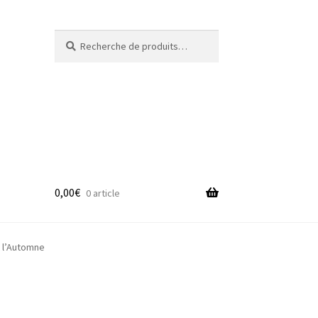
Recherche
Recherche
pour :
0,00
€
0 article
adge
 l’Automne