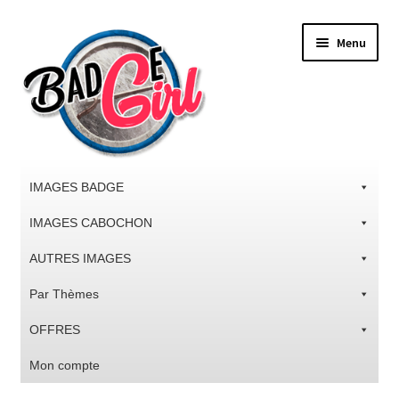
Aller
Aller
Menu
à
au
la
contenu
navigation
IMAGES BADGE
IMAGES CABOCHON
AUTRES IMAGES
Par Thèmes
OFFRES
Mon compte