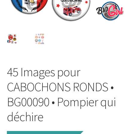
FAQ
Mon compte
Wishlist
Panier
45 Images pour
Politique de Confidentialité
CABOCHONS RONDS •
Validation de la commande
BG00090 • Pompier qui
déchire