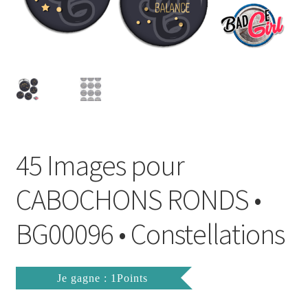
FAQ
Mon compte
Wishlist
Panier
45 Images pour
Politique de Confidentialité
CABOCHONS RONDS •
Validation de la commande
BG00096 • Constellations
Je gagne : 1Points