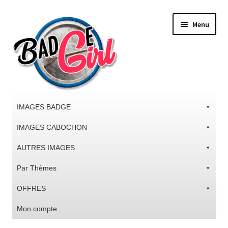
Aller
Aller
Menu
à
au
la
contenu
navigation
IMAGES BADGE
IMAGES CABOCHON
AUTRES IMAGES
Par Thèmes
OFFRES
Mon compte