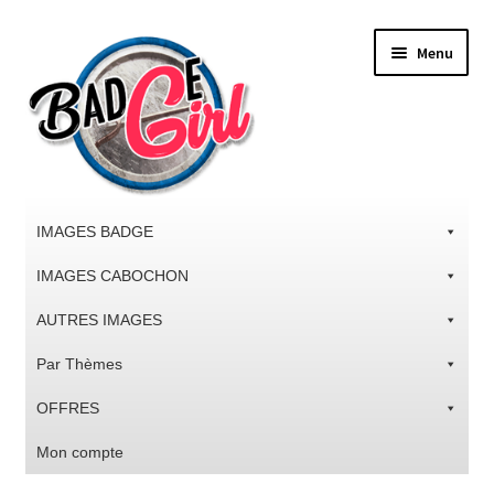
Aller
Aller
Menu
à
au
la
contenu
navigation
IMAGES BADGE
IMAGES CABOCHON
AUTRES IMAGES
Par Thèmes
OFFRES
Mon compte