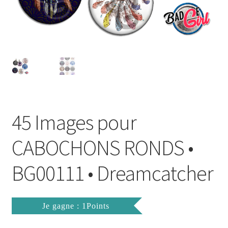
FAQ
Mon compte
Wishlist
Panier
45 Images pour
Politique de Confidentialité
CABOCHONS RONDS •
Validation de la commande
BG00111 • Dreamcatcher
Je gagne : 1Points