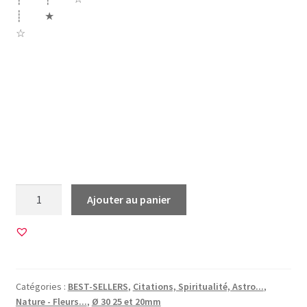
┊ ★
☆
attrappe attrape rêve drean dream catcher dreamcatcher
plume plumes perles lune ciel plume wild boho fleche
libellule paon tribu boho bohème wild indien amazone
night nuit plume oiseau sauvage
e la mort
quantité
Ajouter au panier
de
45
Images
pour
CABOCHONS
Catégories :
BEST-SELLERS
,
Citations, Spiritualité, Astro...
,
RONDS
Nature - Fleurs...
,
Ø 30 25 et 20mm