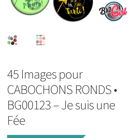
FAQ
Mon compte
Wishlist
Panier
45 Images pour
Politique de Confidentialité
CABOCHONS RONDS •
Validation de la commande
BG00123 – Je suis une
Fée