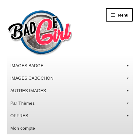
Aller
Aller
Menu
à
au
la
contenu
navigation
IMAGES BADGE
IMAGES CABOCHON
AUTRES IMAGES
Par Thèmes
OFFRES
Mon compte