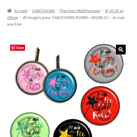
Accueil
Accueil
CABOCHONS
Planches Multiformats
Ø 30 25 et
20mm
45 Images pour CABOCHONS RONDS • BG00123 – Je suis
#1298 (pas de titre)
une Fée
#2771 (pas de titre)
Save
#5610 (pas de titre)
#5740 (pas de titre)
Acheter ma Machine à Badge
Boutique
CODES PROMOS
Conditions Générales de Vente