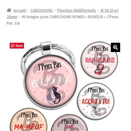
Accueil
Accueil
CABOCHONS
Planches Multiformats
Ø 30 25 et
20mm
45 Images pour CABOCHONS RONDS • BG00135 • J’Peux
#1298 (pas de titre)
Pas J’ai
#2771 (pas de titre)
Save
#5610 (pas de titre)
#5740 (pas de titre)
Acheter ma Machine à Badge
Boutique
CODES PROMOS
Conditions Générales de Vente