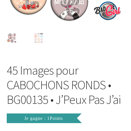
FAQ
Mon compte
Wishlist
Panier
45 Images pour
Politique de Confidentialité
CABOCHONS RONDS •
Validation de la commande
BG00135 • J’Peux Pas J’ai
Je gagne : 1Points