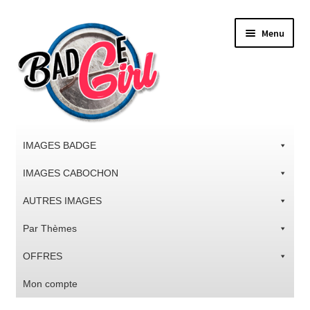
Aller
Aller
Menu
à
au
la
contenu
navigation
IMAGES BADGE
IMAGES CABOCHON
AUTRES IMAGES
Par Thèmes
OFFRES
Mon compte