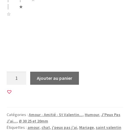
┊ ★
☆
j’peux pas j’ai je suis en couple amoureuse amoureux
amour sport de chambre rabbit lapin chat cat mariage
mon mec j’aime accro à toi ma nana mon homme mon
mari ma meuf ma femme oiseaux cigne cupidon saint
valentin valentine day
quantité
Ajouter au panier
de
45
Images
pour
CABOCHONS
Catégories :
Amour - Amitié - St Valentin...
,
Humour
,
J'Peux Pas
RONDS
J'ai...
,
Ø 30 25 et 20mm
•
Étiquettes :
amour
,
chat
,
j'peux pas j'ai
,
Mariage
,
saint valentin