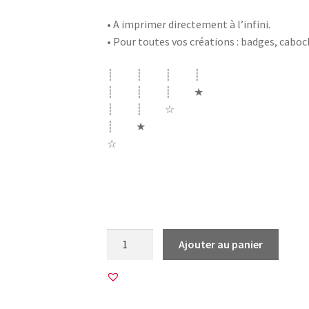
• A imprimer directement à l’infini.
• Pour toutes vos créations : badges, cabo
┊ ┊ ┊ ┊
┊ ┊ ┊ ★
┊ ┊ ☆
┊ ★
☆
mamie mami mamy mémé grand mere bonne 
fleurs motifs
quantité
Ajouter au panier
de
45
Images
pour