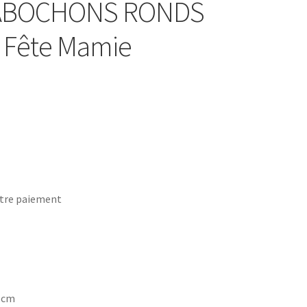
 CABOCHONS RONDS
e Fête Mamie
tre paiement
7 cm