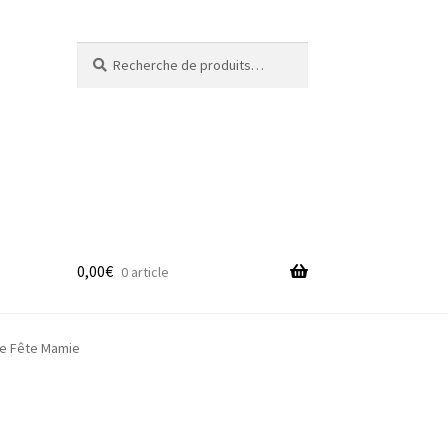
Recherche
Recherche
pour :
0,00
€
0 article
adge
e Fête Mamie