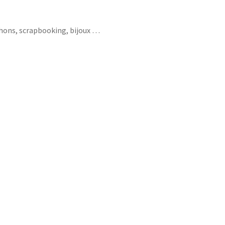
chons, scrapbooking, bijoux …
fête mamie coeur fleur liberty of london