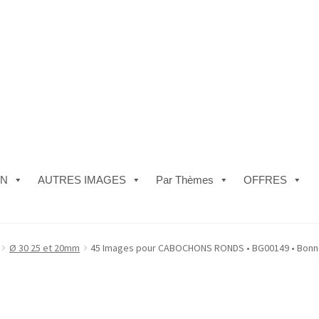
ON
AUTRES IMAGES
Par Thèmes
OFFRES
e)
#5610 (pas de titre)
#5740 (pas de titre)
Acheter ma Machine à B
Ø 30 25 et 20mm
45 Images pour CABOCHONS RONDS • BG00149 • Bonn
les de Vente
FAQ
Mon compte
Panier
Politique de Confidentialité