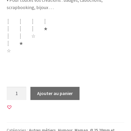
scrapbooking, bijoux …
┊ ┊ ┊ ┊
┊ ┊ ┊ ★
┊ ┊ ☆
┊ ★
☆
nana Femme Maman Patronne boss chef d’entreprise
gerante entreprise mum mere maman
quantité
Ajouter au panier
de
45
Images
pour
CABOCHONS
Catégories :
Autres métiers
,
Humour
,
Maman
,
Ø 25 20mm et