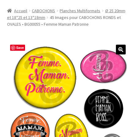
Accueil
Accueil
CABOCHONS
Planches Multiformats
Ø 25 20mm
et 18*25 et 13*18mm
45 Images pour CABOCHONS RONDS et
#1298 (pas de titre)
OVALES • BG00055 • Femme Maman Patronne
#2771 (pas de titre)
Save
#5610 (pas de titre)
#5740 (pas de titre)
Acheter ma Machine à Badge
Boutique
CODES PROMOS
Conditions Générales de Vente