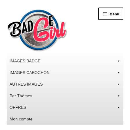
Aller
Aller
Menu
à
au
la
contenu
navigation
IMAGES BADGE
IMAGES CABOCHON
AUTRES IMAGES
Par Thèmes
OFFRES
Mon compte