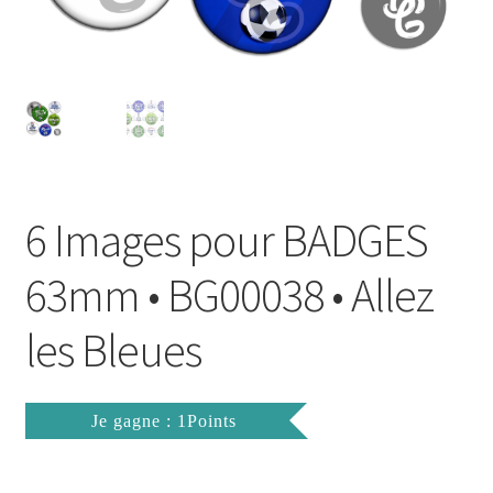
FAQ
Mon compte
Wishlist
Panier
6 Images pour BADGES
Politique de Confidentialité
63mm • BG00038 • Allez
Validation de la commande
les Bleues
Je gagne : 1Points