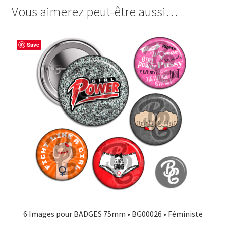
Allez
Vous aimerez peut-être aussi…
e
t
t
t
les
b
e
t
a
Bleues
o
r
e
g
Save
o
e
r
e
k
s
r
t
6 Images pour BADGES 75mm • BG00026 • Féministe