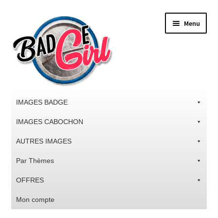
Aller
Aller
Menu
à
au
la
contenu
navigation
IMAGES BADGE
IMAGES CABOCHON
AUTRES IMAGES
Par Thèmes
OFFRES
Mon compte