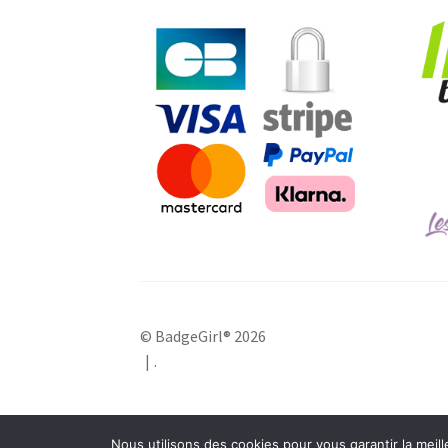
© BadgeGirl® 2026
.
Pour trouver l'image idéale, n'hésitez pas à utiliser la bar
Nous utilisons des cookies pour vous garantir la meill