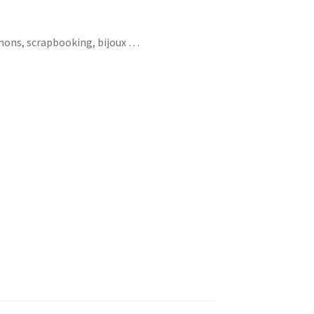
chons, scrapbooking, bijoux …
ir ecrire fleurs couronne diy do it yourself