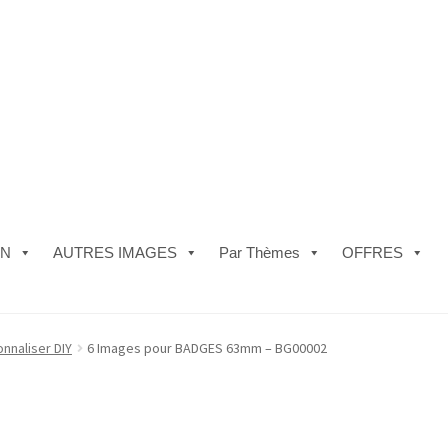
ON
AUTRES IMAGES
Par Thèmes
OFFRES
e)
#5610 (pas de titre)
#5740 (pas de titre)
Acheter ma Machine à B
nnaliser DIY
6 Images pour BADGES 63mm – BG00002
les de Vente
FAQ
Mon compte
Panier
Politique de Confidentialité