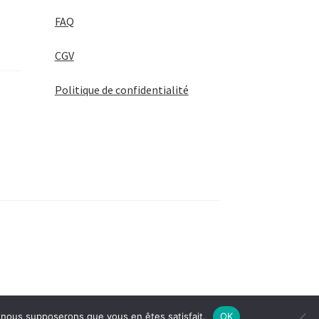
FAQ
CGV
Politique de confidentialité
e, nous supposerons que vous en êtes satisfait.
OK
Ignorer