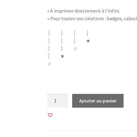
• A imprimer directement à l’infini.
• Pour toutes vos créations : badges, cabo
┊ ┊ ┊ ┊
┊ ┊ ┊ ★
┊ ┊ ☆
┊ ★
☆
personnalisation a personnaliser vide rempl
quantité
Ajouter au panier
de
6
Images
pour
BADGES