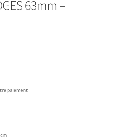
ADGES 63mm –
tre paiement
7 cm