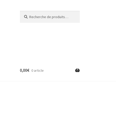
Recherche
Recherche
pour :
0,00
€
0 article
adge