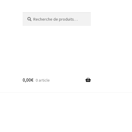
Recherche
Recherche
pour :
0,00
€
0 article
adge