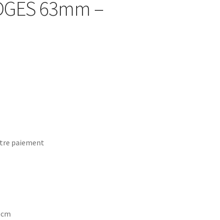
ADGES 63mm –
tre paiement
7 cm