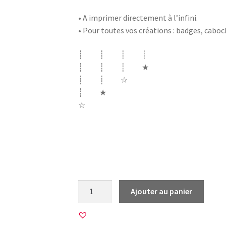
• A imprimer directement à l’infini.
• Pour toutes vos créations : badges, cabo
┊ ┊ ┊ ┊
┊ ┊ ┊ ★
┊ ┊ ☆
┊ ★
☆
Karl Lagerfeld karl carl lagarfield mort c
fashion personnalité lunettes lunette cele
monsieur mode je suis défilé fashion week
quantité
Ajouter au panier
de
6
Images