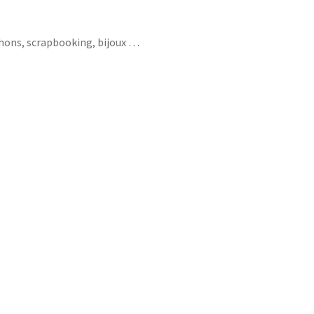
chons, scrapbooking, bijoux …
hanel mode ysl coco couture couturier mode
bre col cravate vinyle kiss goodbye adieu