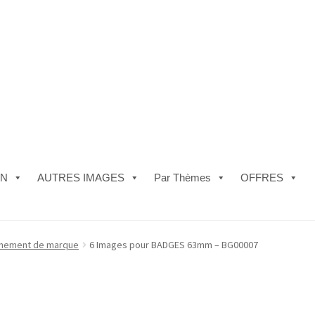
ON
AUTRES IMAGES
Par Thèmes
OFFRES
e)
#5610 (pas de titre)
#5740 (pas de titre)
Acheter ma Machine à B
nement de marque
6 Images pour BADGES 63mm – BG00007
les de Vente
FAQ
Mon compte
Panier
Politique de Confidentialité