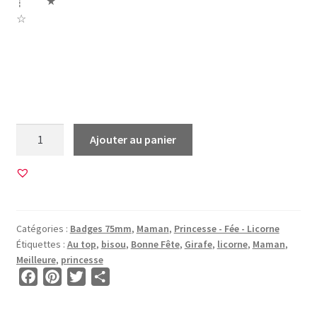
┊ ★
☆
Girafe Bonne fete fête maman mere meres fleurs
meilleure du monde princesse girafe je suis au top cerisier
sakura licorne cheval unicorn bisou
quantité
Ajouter au panier
de
6
Images
pour
BADGES
Catégories :
Badges 75mm
,
Maman
,
Princesse - Fée - Licorne
75mm
Étiquettes :
Au top
,
bisou
,
Bonne Fête
,
Girafe
,
licorne
,
Maman
,
•
Meilleure
,
princesse
BG00023
F
P
T
P
•
a
i
w
a
Maman
c
n
i
r