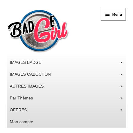
Aller
Aller
Menu
à
au
la
contenu
navigation
IMAGES BADGE
IMAGES CABOCHON
AUTRES IMAGES
Par Thèmes
OFFRES
Mon compte