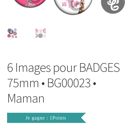
FAQ
Mon compte
Wishlist
Panier
6 Images pour BADGES
Politique de Confidentialité
75mm • BG00023 •
Validation de la commande
Maman
Je gagne : 1Points