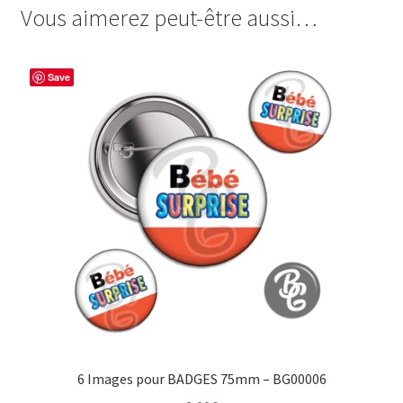
Vous aimerez peut-être aussi…
e
t
t
t
b
e
t
a
o
r
e
g
Save
o
e
r
e
k
s
r
t
6 Images pour BADGES 75mm – BG00006