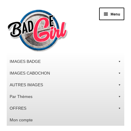
Aller
Aller
Menu
à
au
la
contenu
navigation
IMAGES BADGE
IMAGES CABOCHON
AUTRES IMAGES
Par Thèmes
OFFRES
Mon compte