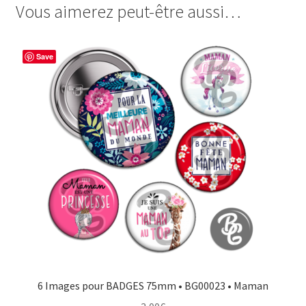
Vous aimerez peut-être aussi…
e
t
t
t
b
e
t
a
o
r
e
g
Save
o
e
r
e
k
s
r
t
6 Images pour BADGES 75mm • BG00023 • Maman