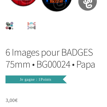
FAQ
Mon compte
Wishlist
Panier
6 Images pour BADGES
Politique de Confidentialité
75mm • BG00024 • Papa
Validation de la commande
Je gagne : 1Points
3,00
€