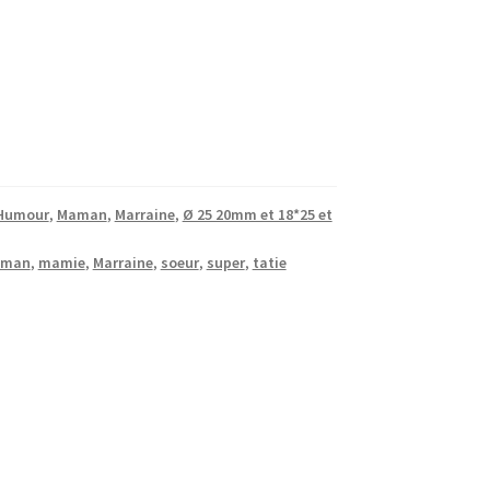
Humour
,
Maman
,
Marraine
,
Ø 25 20mm et 18*25 et
aman
,
mamie
,
Marraine
,
soeur
,
super
,
tatie