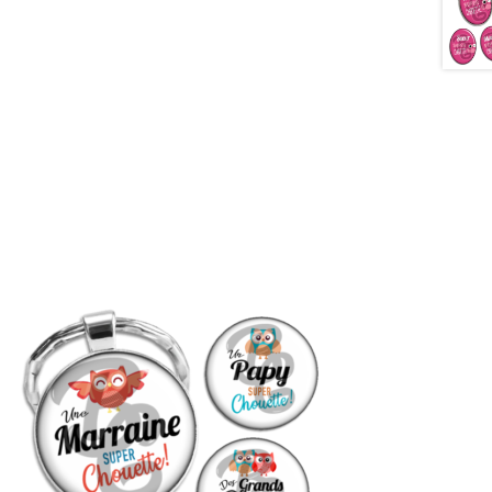
image cabochon badges famille super
nd mère grand-mère soeur fille filleule