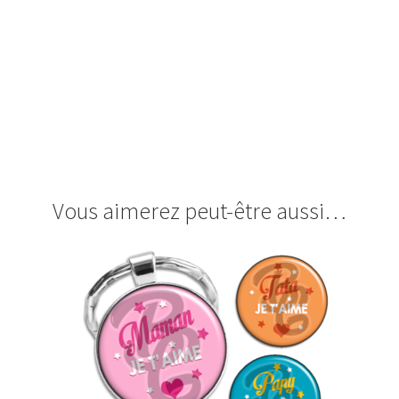
images cabochon.fr ohmybadge oh my badge digitales 
chouette femme feminin féminin maman mamie mémé gra
marraine nièce tatie tata cousine
Vous aimerez peut-être aussi…