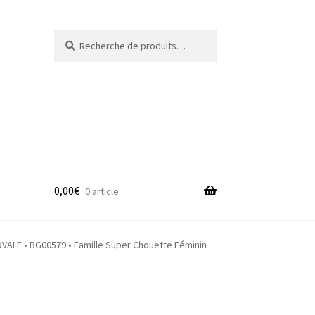
Recherche
Recherche
pour :
0,00
€
0 article
adge
ALE • BG00579 • Famille Super Chouette Féminin