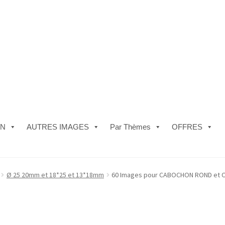
ON
AUTRES IMAGES
Par Thèmes
OFFRES
e)
#5610 (pas de titre)
#5740 (pas de titre)
Acheter ma Machine à B
Ø 25 20mm et 18*25 et 13*18mm
60 Images pour CABOCHON ROND et OV
les de Vente
FAQ
Mon compte
Panier
Politique de Confidentialité