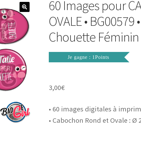
60 Images pour 
OVALE • BG00579 •
Chouette Féminin
Je gagne : 1Points
3,00
€
• 60 images digitales à impri
• Cabochon Rond et Ovale : Ø