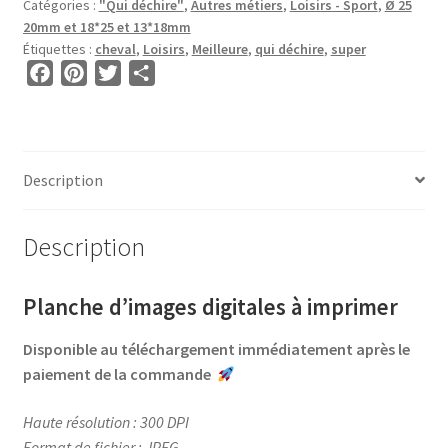
Catégories :
"Qui déchire"
,
Autres métiers
,
Loisirs - Sport
,
Ø 25
ROND
20mm et 18*25 et 13*18mm
et
Étiquettes :
cheval
,
Loisirs
,
Meilleure
,
qui déchire
,
super
OVALE
F
P
T
P
•
a
i
w
a
BG00623
c
n
i
r
•
e
t
t
t
Cavalière
b
e
t
a
Description
qui
o
r
e
g
déchire
o
e
r
e
Description
k
s
r
t
Planche d’images digitales à imprimer
Disponible au téléchargement immédiatement après le
paiement de la commande
Haute résolution : 300 DPI
Format de fichier : JPEG