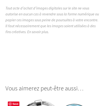
Tout acte d’achat d’images digitales sur le site ne vous
autorise en aucun cas à revendre sous la forme numérique ou
papier ces images sous peine de poursuites à votre encontre.
Il faut nécessairement que les images soient utilisées à des
fins créatives.
En savoir plus.
images cabochon.fr ohmybadge oh my badge digitales
image cabochon badges cheval equitation équitation
galop horse prof professeur d’équitation je suis une qui
déchire super la meilleur fer à cheval l’homme parfait
moniteur professeur loisir loisirs mono moniteur cavalier
cavaliere cavalière
Vous aimerez peut-être aussi…
Save