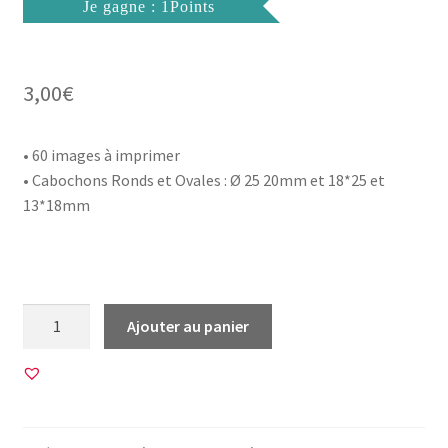
Je gagne : 1Points
3,00
€
• 60 images à imprimer
• Cabochons Ronds et Ovales : Ø 25 20mm et 18*25 et
13*18mm
quantité
Ajouter au panier
de
60
Images
pour
CABOCHON