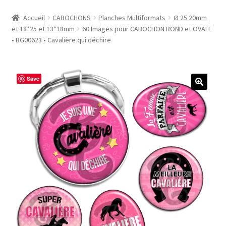
Accueil
Accueil
CABOCHONS
Planches Multiformats
Ø 25 20mm
et 18*25 et 13*18mm
60 Images pour CABOCHON ROND et OVALE
#1298 (pas de titre)
• BG00623 • Cavalière qui déchire
#2771 (pas de titre)
Save
#5610 (pas de titre)
#5740 (pas de titre)
Acheter ma Machine à Badge
Boutique
CODES PROMOS
Conditions Générales de Vente