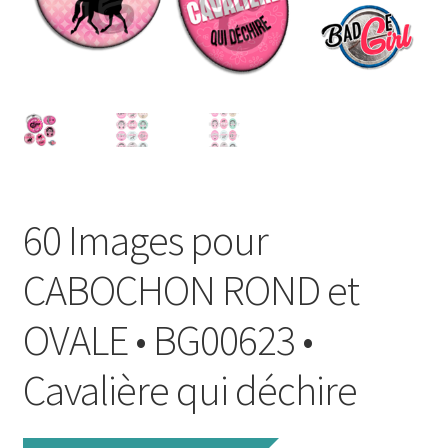
FAQ
Mon compte
Wishlist
Panier
60 Images pour
Politique de Confidentialité
CABOCHON ROND et
Validation de la commande
OVALE • BG00623 •
Cavalière qui déchire