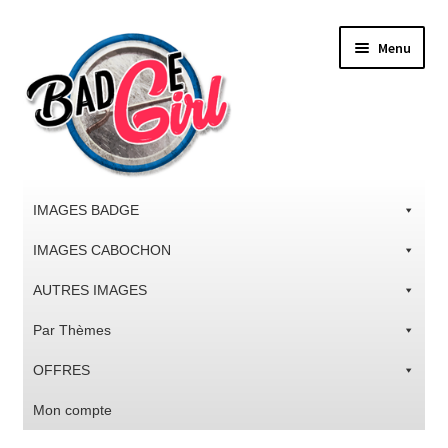
Aller
Aller
Menu
à
au
la
contenu
navigation
IMAGES BADGE
IMAGES CABOCHON
AUTRES IMAGES
Par Thèmes
OFFRES
Mon compte