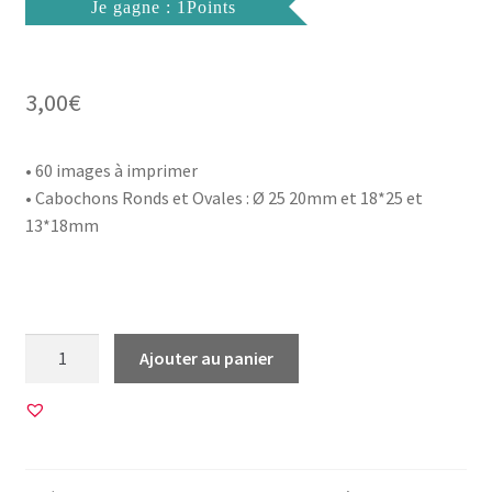
Je gagne : 1Points
3,00
€
• 60 images à imprimer
• Cabochons Ronds et Ovales : Ø 25 20mm et 18*25 et
13*18mm
quantité
Ajouter au panier
de
60
Images
pour
CABOCHON