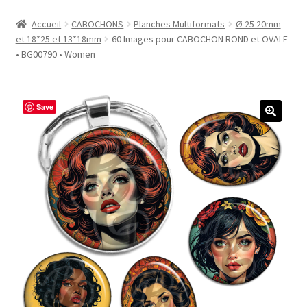
Accueil
Accueil
CABOCHONS
Planches Multiformats
Ø 25 20mm
et 18*25 et 13*18mm
60 Images pour CABOCHON ROND et OVALE
#1298 (pas de titre)
• BG00790 • Women
#2771 (pas de titre)
Save
#5610 (pas de titre)
#5740 (pas de titre)
Acheter ma Machine à Badge
Boutique
CODES PROMOS
Conditions Générales de Vente