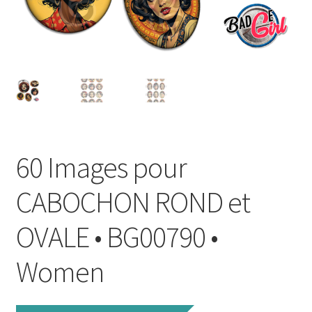
FAQ
Mon compte
Wishlist
Panier
60 Images pour
Politique de Confidentialité
CABOCHON ROND et
Validation de la commande
OVALE • BG00790 •
Women