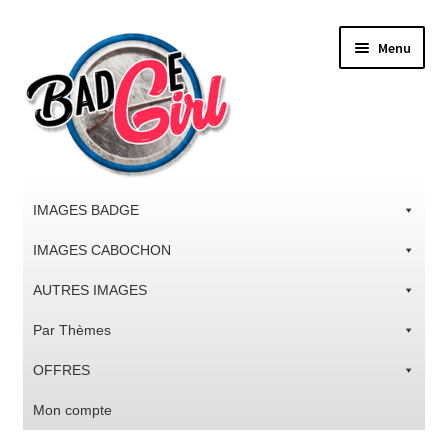
Aller
Aller
Menu
à
au
la
contenu
navigation
IMAGES BADGE
IMAGES CABOCHON
AUTRES IMAGES
Par Thèmes
OFFRES
Mon compte