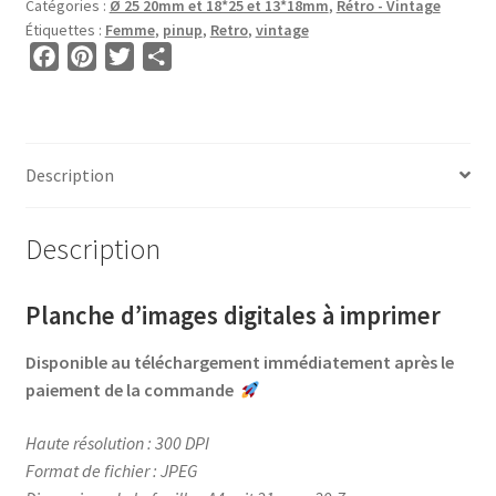
Catégories :
Ø 25 20mm et 18*25 et 13*18mm
,
Rétro - Vintage
ROND
Étiquettes :
Femme
,
pinup
,
Retro
,
vintage
et
F
P
T
P
OVALE
a
i
w
a
•
c
n
i
r
BG00790
e
t
t
t
•
b
e
t
a
Description
Women
o
r
e
g
o
e
r
e
Description
k
s
r
t
Planche d’images digitales à imprimer
Disponible au téléchargement immédiatement après le
paiement de la commande
Haute résolution : 300 DPI
Format de fichier : JPEG