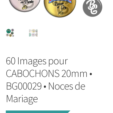
FAQ
Mon compte
Wishlist
Panier
60 Images pour
Politique de Confidentialité
CABOCHONS 20mm •
Validation de la commande
BG00029 • Noces de
Mariage