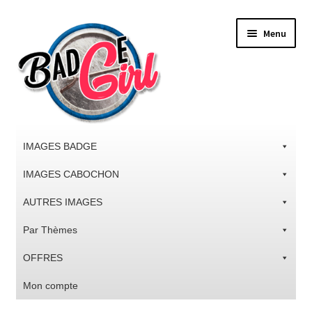
Aller
Aller
Menu
à
au
la
contenu
navigation
IMAGES BADGE
IMAGES CABOCHON
AUTRES IMAGES
Par Thèmes
OFFRES
Mon compte