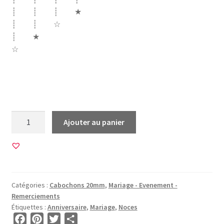
┊ ┊ ┊ ★
┊ ┊ ☆
┊ ★
☆
mariage couple marié mariee noce noces anniversaire
émeraude platine or chene chêne diamant perle
quantité
Ajouter au panier
de
60
Images
pour
CABOCHONS
Catégories :
Cabochons 20mm
,
Mariage - Evenement -
20mm
Remerciements
•
Étiquettes :
Anniversaire
,
Mariage
,
Noces
BG00029
F
P
T
P