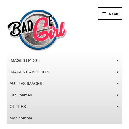
Aller
Aller
Menu
à
au
la
contenu
navigation
IMAGES BADGE
IMAGES CABOCHON
AUTRES IMAGES
Par Thèmes
OFFRES
Mon compte