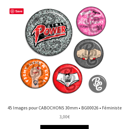
b
e
t
a
o
r
e
g
Save
o
e
r
e
k
s
r
t
45 Images pour CABOCHONS 30mm • BG00026 • Féministe
3,00
€