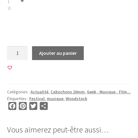
┊ ★
☆
musique woodstock peace love musique jimi jimy hendrix i
was there 1969 50 paix amour musique festival
quantité
Ajouter au panier
de
60
Images
pour
CABOCHONS
Catégories :
Actualité
,
Cabochons 20mm
,
Geek - Musique - Film...
20mm
Étiquettes :
Festival
,
musique
,
Woodstock
•
F
P
T
P
BG00048
a
i
w
a
•
c
n
i
r
Woodstock
Vous aimerez peut-être aussi…
e
t
t
t