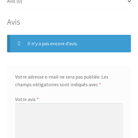
b
e
t
a
Avis (0)
o
r
e
g
o
e
r
e
Avis
k
s
r
t
Il n’y a pas encore d’avis.
Votre adresse e-mail ne sera pas publiée.
Les
champs obligatoires sont indiqués avec
*
Votre avis
*