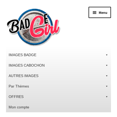
Aller
Aller
Menu
à
au
la
contenu
navigation
IMAGES BADGE
IMAGES CABOCHON
AUTRES IMAGES
Par Thèmes
OFFRES
Mon compte