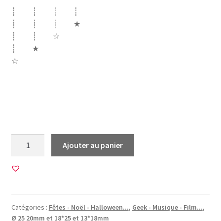
┊ ┊ ┊ ┊
┊ ┊ ┊ ★
┊ ┊ ☆
┊ ★
☆
Halloween holloween halowen harry potter edwige
chouette hibou plateforme platform 9 3/4 lunettes éclair
balai poudlard serpentard livre film
quantité
Ajouter au panier
de
60
Images
pour
CABOCHONS
Catégories :
Fêtes - Noël - Halloween...
,
Geek - Musique - Film...
,
RONDS
Ø 25 20mm et 18*25 et 13*18mm