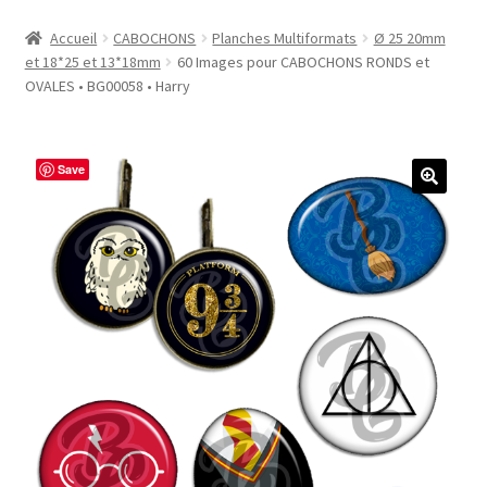
Accueil
Accueil
CABOCHONS
Planches Multiformats
Ø 25 20mm
et 18*25 et 13*18mm
60 Images pour CABOCHONS RONDS et
#1298 (pas de titre)
OVALES • BG00058 • Harry
#2771 (pas de titre)
Save
#5610 (pas de titre)
#5740 (pas de titre)
Acheter ma Machine à Badge
Boutique
CODES PROMOS
Conditions Générales de Vente