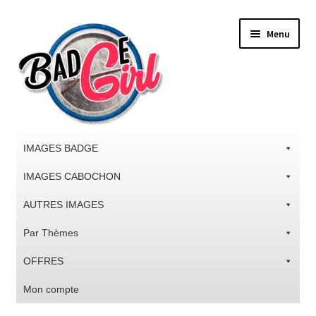
Aller
Aller
Menu
à
au
la
contenu
navigation
IMAGES BADGE
IMAGES CABOCHON
AUTRES IMAGES
Par Thèmes
OFFRES
Mon compte