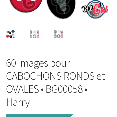
FAQ
Mon compte
Wishlist
Panier
60 Images pour
Politique de Confidentialité
CABOCHONS RONDS et
Validation de la commande
OVALES • BG00058 •
Harry