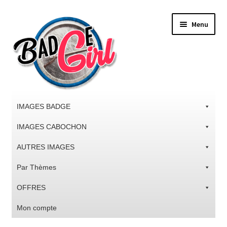
Aller
Aller
Menu
à
au
la
contenu
navigation
IMAGES BADGE
IMAGES CABOCHON
AUTRES IMAGES
Par Thèmes
OFFRES
Mon compte