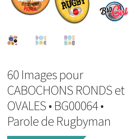
FAQ
Mon compte
Wishlist
Panier
60 Images pour
Politique de Confidentialité
CABOCHONS RONDS et
Validation de la commande
OVALES • BG00064 •
Parole de Rugbyman