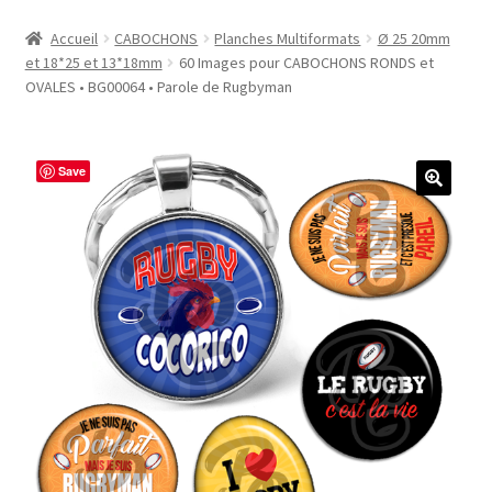
Accueil
Accueil
CABOCHONS
Planches Multiformats
Ø 25 20mm
et 18*25 et 13*18mm
60 Images pour CABOCHONS RONDS et
#1298 (pas de titre)
OVALES • BG00064 • Parole de Rugbyman
#2771 (pas de titre)
Save
#5610 (pas de titre)
#5740 (pas de titre)
Acheter ma Machine à Badge
Boutique
CODES PROMOS
Conditions Générales de Vente