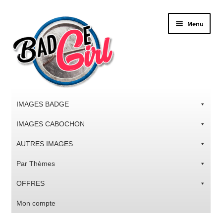
Aller
Aller
Menu
à
au
la
contenu
navigation
IMAGES BADGE
IMAGES CABOCHON
AUTRES IMAGES
Par Thèmes
OFFRES
Mon compte