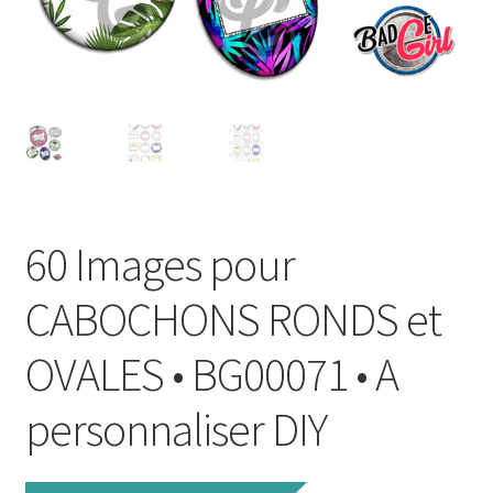
FAQ
Mon compte
Wishlist
Panier
60 Images pour
Politique de Confidentialité
CABOCHONS RONDS et
Validation de la commande
OVALES • BG00071 • A
personnaliser DIY