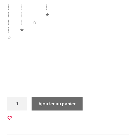
┊ ┊ ┊ ┊
┊ ┊ ┊ ★
┊ ┊ ☆
┊ ★
☆
naissance bébé futur future maman papa mamie mami
papy papi grand frere frère soeur papi papy tatie tonton
tata parrain marraine futurs grands parents
quantité
Ajouter au panier
de
60
Images
pour