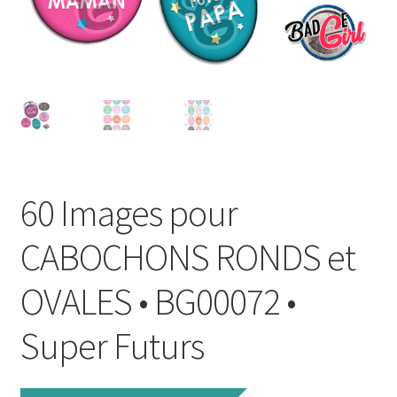
FAQ
Mon compte
Wishlist
Panier
60 Images pour
Politique de Confidentialité
CABOCHONS RONDS et
Validation de la commande
OVALES • BG00072 •
Super Futurs