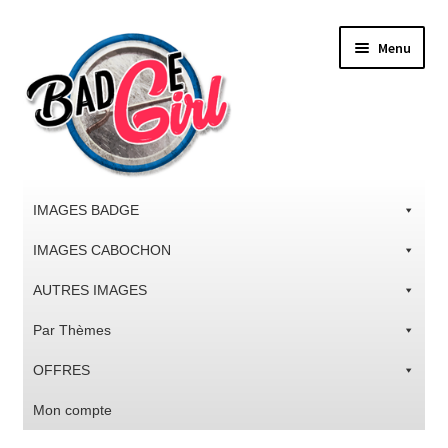
Aller
Aller
Menu
à
au
la
contenu
navigation
IMAGES BADGE
IMAGES CABOCHON
AUTRES IMAGES
Par Thèmes
OFFRES
Mon compte