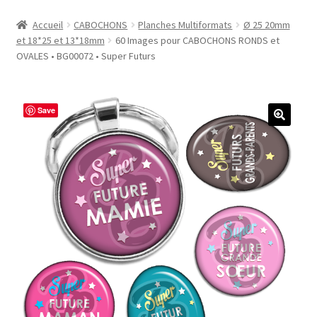
Accueil
Accueil
CABOCHONS
Planches Multiformats
Ø 25 20mm
et 18*25 et 13*18mm
60 Images pour CABOCHONS RONDS et
#1298 (pas de titre)
OVALES • BG00072 • Super Futurs
#2771 (pas de titre)
Save
#5610 (pas de titre)
#5740 (pas de titre)
Acheter ma Machine à Badge
Boutique
CODES PROMOS
Conditions Générales de Vente