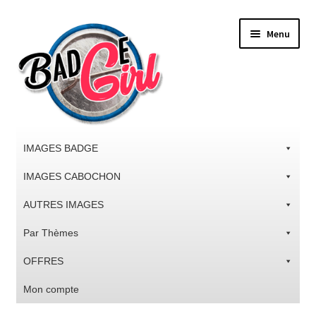
Aller
Aller
Menu
à
au
la
contenu
navigation
IMAGES BADGE
IMAGES CABOCHON
AUTRES IMAGES
Par Thèmes
OFFRES
Mon compte