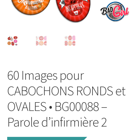
FAQ
Mon compte
Wishlist
Panier
60 Images pour
Politique de Confidentialité
CABOCHONS RONDS et
Validation de la commande
OVALES • BG00088 –
Parole d’infirmière 2