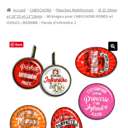
Accueil
Accueil
CABOCHONS
Planches Multiformats
Ø 25 20mm
et 18*25 et 13*18mm
60 Images pour CABOCHONS RONDS et
#1298 (pas de titre)
OVALES • BG00088 – Parole d’infirmière 2
#2771 (pas de titre)
Save
#5610 (pas de titre)
#5740 (pas de titre)
Acheter ma Machine à Badge
Boutique
CODES PROMOS
Conditions Générales de Vente