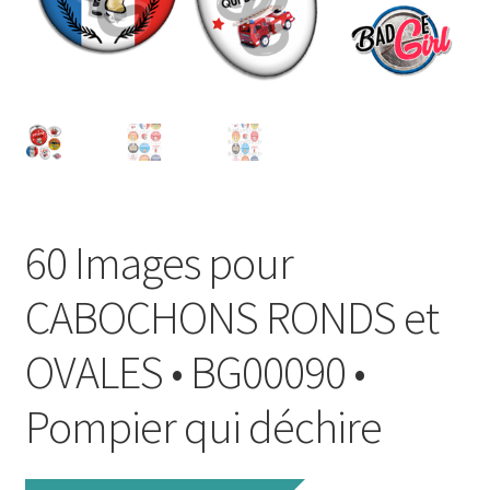
FAQ
Mon compte
Wishlist
Panier
60 Images pour
Politique de Confidentialité
CABOCHONS RONDS et
Validation de la commande
OVALES • BG00090 •
Pompier qui déchire