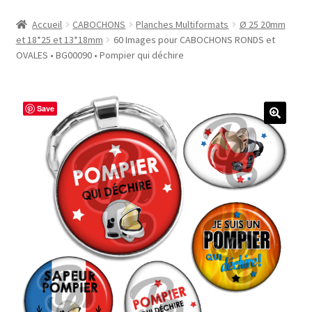
Accueil
Accueil
CABOCHONS
Planches Multiformats
Ø 25 20mm
et 18*25 et 13*18mm
60 Images pour CABOCHONS RONDS et
#1298 (pas de titre)
OVALES • BG00090 • Pompier qui déchire
#2771 (pas de titre)
Save
#5610 (pas de titre)
#5740 (pas de titre)
Acheter ma Machine à Badge
Boutique
CODES PROMOS
Conditions Générales de Vente