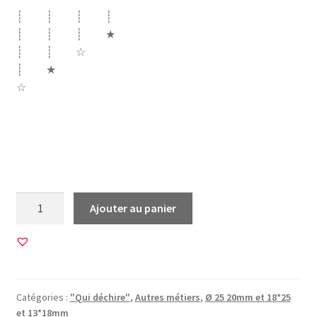
┊ ┊ ┊ ┊
┊ ┊ ┊ ★
┊ ┊ ☆
┊ ★
☆
metier pompier sapeur feu camion échelle casque
profession métier incendie fireman hache flame flamme
qui déchire super 18
quantité
Ajouter au panier
de
60
Images
pour
CABOCHONS
Catégories :
"Qui déchire"
,
Autres métiers
,
Ø 25 20mm et 18*25
RONDS
et 13*18mm