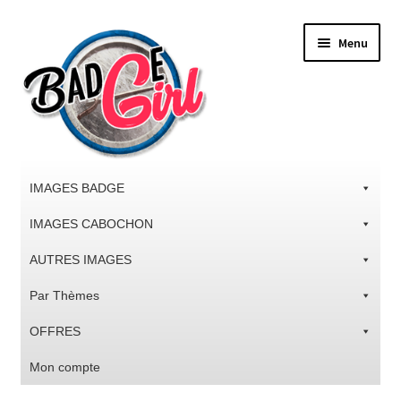
Aller
Aller
Menu
à
au
la
contenu
navigation
IMAGES BADGE
IMAGES CABOCHON
AUTRES IMAGES
Par Thèmes
OFFRES
Mon compte