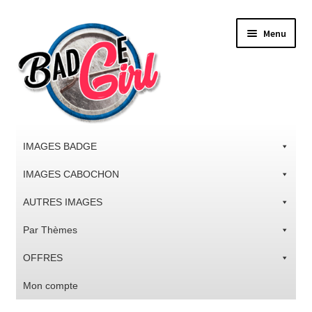
Aller
Aller
Menu
à
au
la
contenu
navigation
IMAGES BADGE
IMAGES CABOCHON
AUTRES IMAGES
Par Thèmes
OFFRES
Mon compte