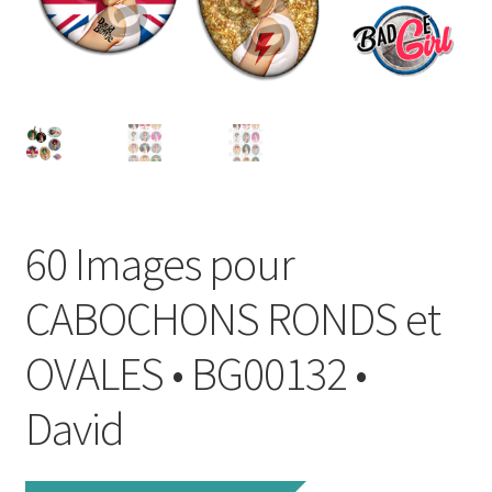
FAQ
Mon compte
Wishlist
Panier
60 Images pour
Politique de Confidentialité
CABOCHONS RONDS et
Validation de la commande
OVALES • BG00132 •
David