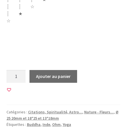
┊ ┊ ☆
┊ ★
☆
mantra yoga yoggi ohm namaste chakra chakras oeil inde
india amour love fleur lotus dendelion pissenlit couleurs
âme vibration vibrance soul soleil signe lumiere bouddha
buddha buddhiste
quantité
Ajouter au panier
de
60
Images
pour
CABOCHONS
Catégories :
Citations, Spiritualité, Astro...
,
Nature - Fleurs...
,
Ø
RONDS
25 20mm et 18*25 et 13*18mm
et
Étiquettes :
Buddha
,
Inde
,
Ohm
,
Yoga