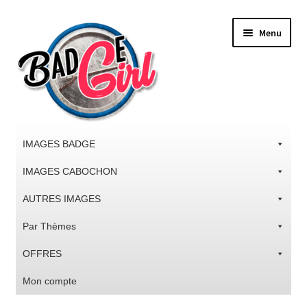
Aller
Aller
Menu
à
au
la
contenu
navigation
IMAGES BADGE
IMAGES CABOCHON
AUTRES IMAGES
Par Thèmes
OFFRES
Mon compte