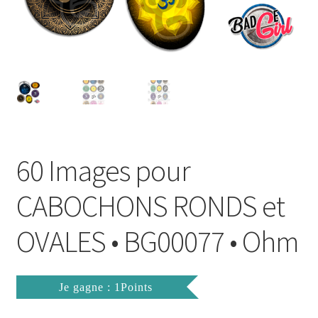
FAQ
Mon compte
Wishlist
Panier
60 Images pour
Politique de Confidentialité
CABOCHONS RONDS et
Validation de la commande
OVALES • BG00077 • Ohm
Je gagne : 1Points