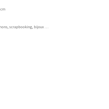
7 cm
chons, scrapbooking, bijoux …
hait engagement je veux des paillettes dans
nsta résaux sociaux cuite commence tel
 ex seule rappeler