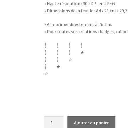
• Haute résolution : 300 DPI en JPEG
• Dimensions de la feuille : A4 • 21 cm x 29,
• A imprimer directement à l’infini.
• Pour toutes vos créations : badges, cabo
┊ ┊ ┊ ┊
┊ ┊ ┊ ★
┊ ┊ ☆
┊ ★
☆
voeux nouvelle année bonne année 2020 sou
ma vie life abrutis youtube poster mange i
smartphone con acheter inutile pérou lama
quantité
Ajouter au panier
de