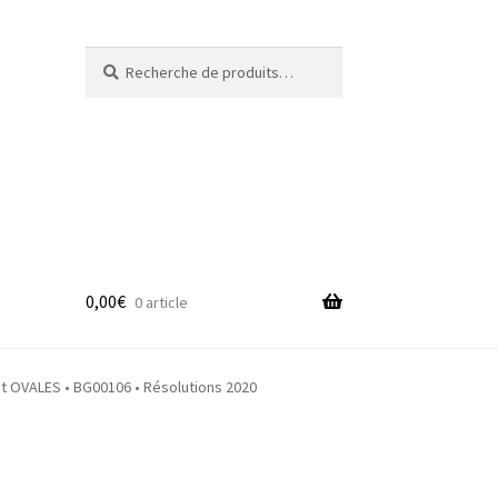
Recherche
Recherche
pour :
0,00
€
0 article
adge
OVALES • BG00106 • Résolutions 2020