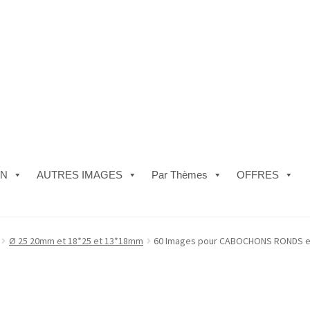
ON
AUTRES IMAGES
Par Thèmes
OFFRES
e)
#5610 (pas de titre)
#5740 (pas de titre)
Acheter ma Machine à B
Ø 25 20mm et 18*25 et 13*18mm
60 Images pour CABOCHONS RONDS et 
les de Vente
FAQ
Mon compte
Panier
Politique de Confidentialité