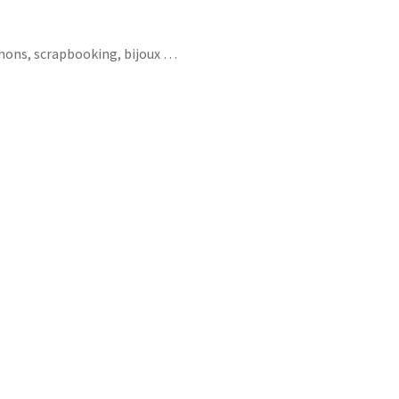
chons, scrapbooking, bijoux …
ci pour cette énnée géniale fleurs
i je peux je je suis