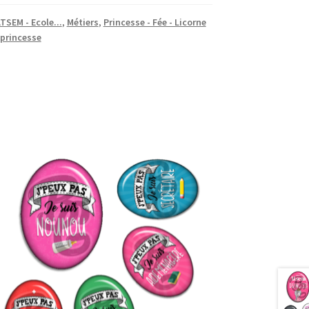
TSEM - Ecole...
,
Métiers
,
Princesse - Fée - Licorne
princesse