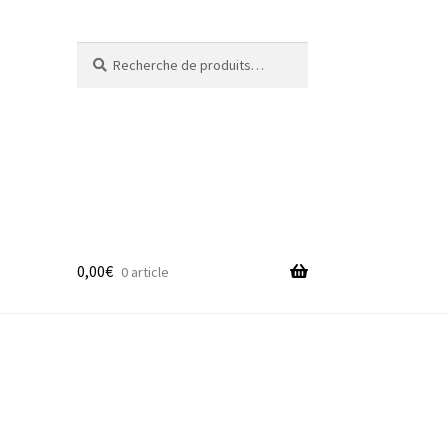
Recherche
Recherche
pour :
0,00
€
0 article
adge