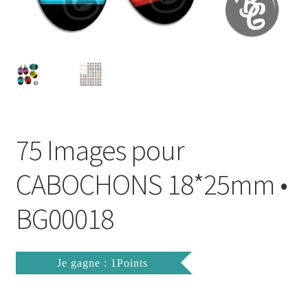
FAQ
Mon compte
Wishlist
Panier
75 Images pour
Politique de Confidentialité
CABOCHONS 18*25mm •
Validation de la commande
BG00018
Je gagne : 1Points