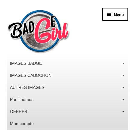
Aller
Aller
Menu
à
au
la
contenu
navigation
IMAGES BADGE
IMAGES CABOCHON
AUTRES IMAGES
Par Thèmes
OFFRES
Mon compte