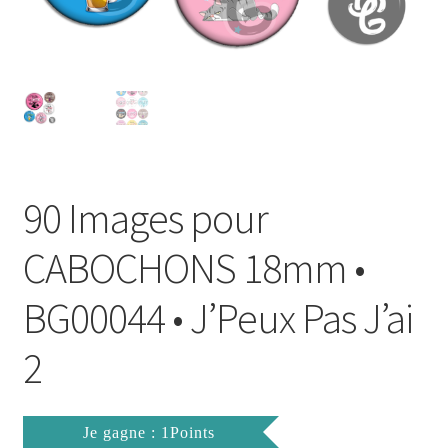
FAQ
Mon compte
Wishlist
Panier
90 Images pour
Politique de Confidentialité
CABOCHONS 18mm •
Validation de la commande
BG00044 • J’Peux Pas J’ai
2
Je gagne : 1Points