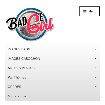
Aller
Aller
Menu
à
au
la
contenu
navigation
IMAGES BADGE
IMAGES CABOCHON
AUTRES IMAGES
Par Thèmes
OFFRES
Mon compte