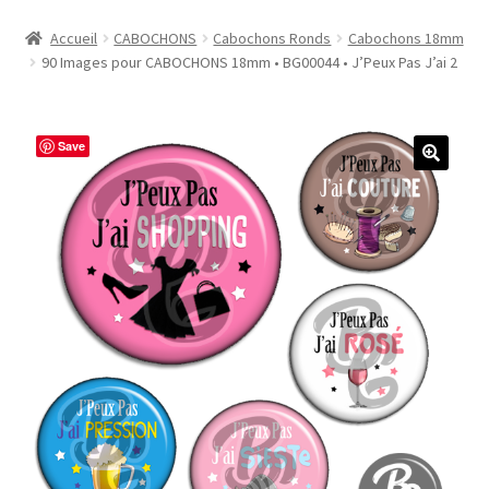
Accueil
Accueil
CABOCHONS
Cabochons Ronds
Cabochons 18mm
90 Images pour CABOCHONS 18mm • BG00044 • J’Peux Pas J’ai 2
#1298 (pas de titre)
#2771 (pas de titre)
Save
#5610 (pas de titre)
#5740 (pas de titre)
Acheter ma Machine à Badge
Boutique
CODES PROMOS
Conditions Générales de Vente