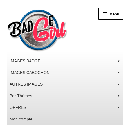
Aller
Aller
Menu
à
au
la
contenu
navigation
IMAGES BADGE
IMAGES CABOCHON
AUTRES IMAGES
Par Thèmes
OFFRES
Mon compte