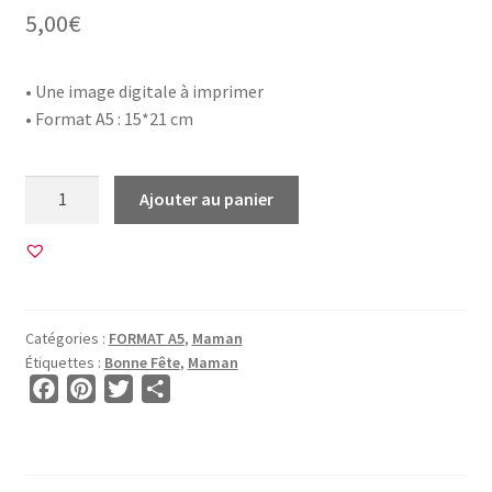
5,00
€
• Une image digitale à imprimer
• Format A5 : 15*21 cm
quantité
Ajouter au panier
de
Image
FORMAT
A5
•
Catégories :
FORMAT A5
,
Maman
BGA500015
Étiquettes :
Bonne Fête
,
Maman
•
F
P
T
P
Bonne
a
i
w
a
Fête
c
n
i
r
Maman
e
t
t
t