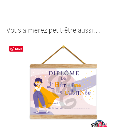
cabochon.fr ohmybadge
cadeau A5 format tableau bonne
fete fête maman mère
Vous aimerez peut-être aussi…
Save