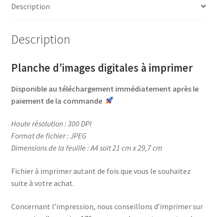
b
e
t
a
Description
o
r
e
g
o
e
r
e
Description
k
s
r
t
Planche d’images digitales à imprimer
Disponible au téléchargement immédiatement après le
paiement de la commande
Haute résolution : 300 DPI
Format de fichier : JPEG
Dimensions de la feuille : A4 soit 21 cm x 29,7 cm
Fichier à imprimer autant de fois que vous le souhaitez
suite à votre achat.
Concernant l’impression, nous conseillons d’imprimer sur