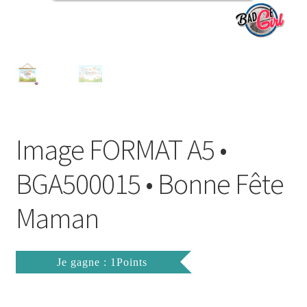
FAQ
Mon compte
Wishlist
Panier
Image FORMAT A5 •
Politique de Confidentialité
BGA500015 • Bonne Fête
Validation de la commande
Maman
Je gagne : 1Points