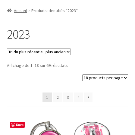
Accueil
Accueil
Produits identifiés “2023”
#1298 (pas de titre)
2023
#2771 (pas de titre)
#5610 (pas de titre)
Trié
Affichage de 1–18 sur 69 résultats
#5740 (pas de titre)
du
plus
Acheter ma Machine à Badge
récent
au
1
2
3
4
Boutique
plus
ancien
CODES PROMOS
Save
Conditions Générales de Vente