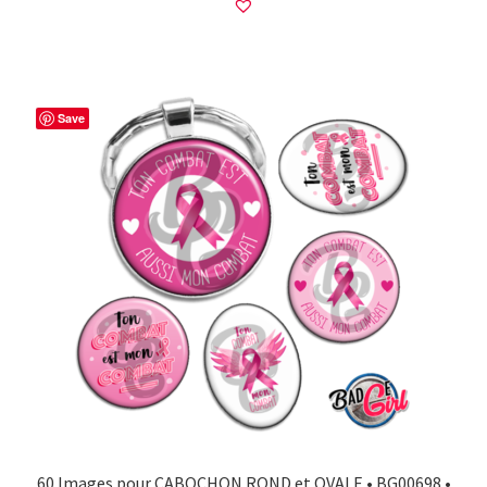
Save
60 Images pour CABOCHON ROND et OVALE • BG00698 •