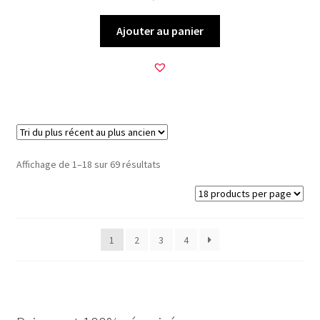
Ajouter au panier
Trié
Affichage de 1–18 sur 69 résultats
du
plus
récent
au
1
2
3
4
plus
ancien