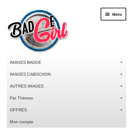
Aller
Aller
Menu
à
au
la
contenu
navigation
IMAGES BADGE
IMAGES CABOCHON
AUTRES IMAGES
Par Thèmes
OFFRES
Mon compte