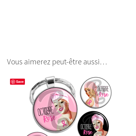
images cabochon.fr ohmybadge oh my badge digitales
image cabochon badges octobre rose pink power cancer
recherche don maladie 2023 femme chimio woman pin up
pinup foulard turban ruban du sein mammographie lutte
tattoo tatouage ailes coeur pour la bonne cause
Vous aimerez peut-être aussi…
Save