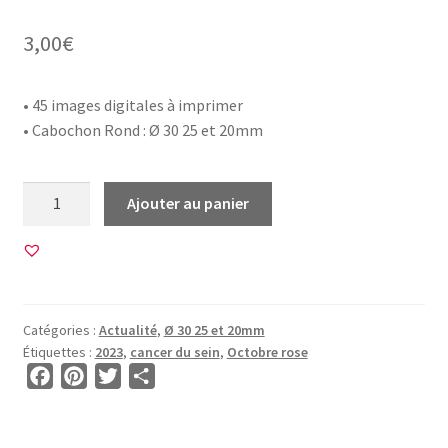
3,00
€
• 45 images digitales à imprimer
• Cabochon Rond : Ø 30 25 et 20mm
quantité
Ajouter au panier
de
45
Images
pour
CABOCHON
Catégories :
Actualité
,
Ø 30 25 et 20mm
ROND
Étiquettes :
2023
,
cancer du sein
,
Octobre rose
•
F
P
T
P
BG00695
a
i
w
a
•
c
n
i
r
Octobre