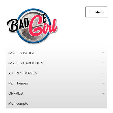
Aller
Aller
Menu
à
au
la
contenu
navigation
IMAGES BADGE
IMAGES CABOCHON
AUTRES IMAGES
Par Thèmes
OFFRES
Mon compte