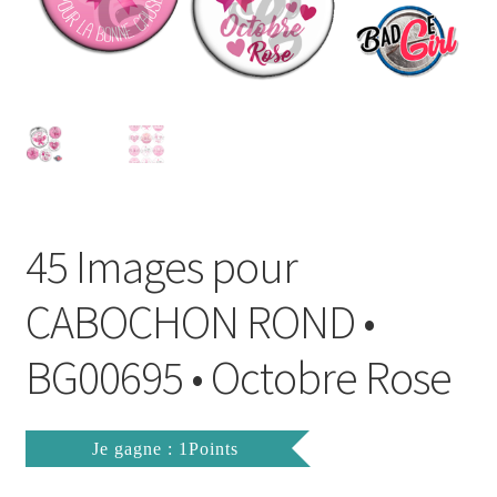
FAQ
Mon compte
Wishlist
Panier
45 Images pour
Politique de Confidentialité
CABOCHON ROND •
Validation de la commande
BG00695 • Octobre Rose
Je gagne : 1Points