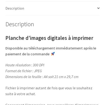
e
t
t
t
Rose
b
e
t
a
Description
o
r
e
g
o
e
r
e
Description
k
s
r
t
Planche d’images digitales à imprimer
Disponible au téléchargement immédiatement après le
paiement de la commande
Haute résolution : 300 DPI
Format de fichier : JPEG
Dimensions de la feuille : A4 soit 21 cm x 29,7 cm
Fichier à imprimer autant de fois que vous le souhaitez
suite à votre achat.
Concernant l’impression, nous conseillons d’imprimer sur