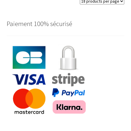
plus
récent
au
plus
Paiement 100% sécurisé
ancien