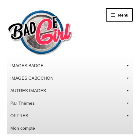
Aller
Aller
Menu
à
au
la
contenu
navigation
IMAGES BADGE
IMAGES CABOCHON
AUTRES IMAGES
Par Thèmes
OFFRES
Mon compte