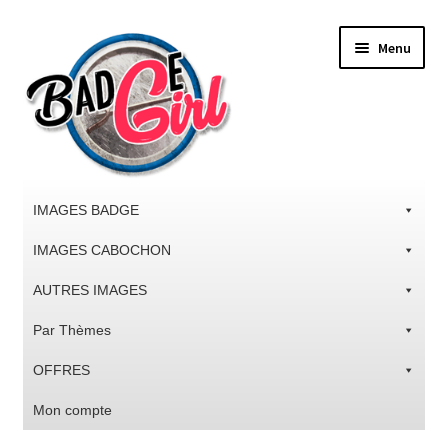
Aller
Aller
Menu
à
au
la
contenu
navigation
IMAGES BADGE
IMAGES CABOCHON
AUTRES IMAGES
Par Thèmes
OFFRES
Mon compte