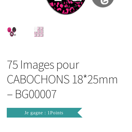
FAQ
Mon compte
Wishlist
Panier
75 Images pour
Politique de Confidentialité
CABOCHONS 18*25mm
Validation de la commande
– BG00007
Je gagne : 1Points