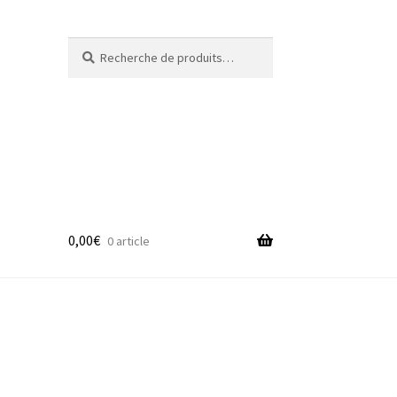
Recherche
Recherche
pour :
0,00
€
0 article
adge