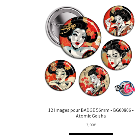
12 Images pour BADGE 56mm • BG00806 •
Atomic Geisha
3,00
€