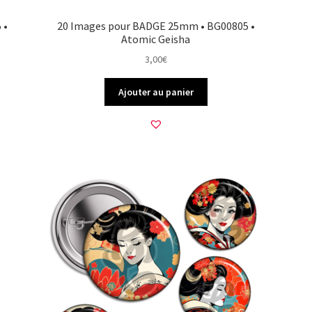
 •
20 Images pour BADGE 25mm • BG00805 •
Atomic Geisha
3,00
€
Ajouter au panier