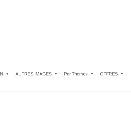
ON
AUTRES IMAGES
Par Thèmes
OFFRES
e)
#5610 (pas de titre)
#5740 (pas de titre)
Acheter ma Machine à B
les de Vente
FAQ
Mon compte
Panier
Politique de Confidentialité