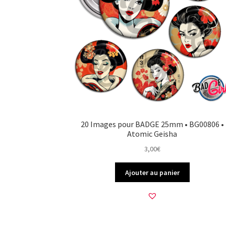
20 Images pour BADGE 25mm • BG00806 •
Atomic Geisha
3,00
€
Ajouter au panier