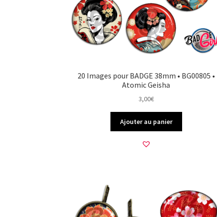
20 Images pour BADGE 38mm • BG00805 •
Atomic Geisha
3,00
€
Ajouter au panier