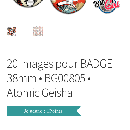
FAQ
Mon compte
Wishlist
Panier
20 Images pour BADGE
Politique de Confidentialité
38mm • BG00805 •
Validation de la commande
Atomic Geisha
Je gagne : 1Points