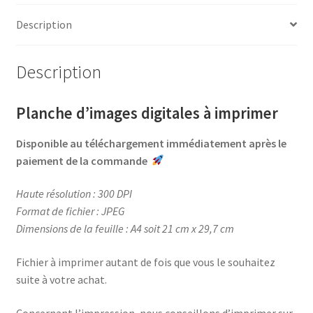
e
t
t
t
b
e
t
a
Description
o
r
e
g
o
e
r
e
Description
k
s
r
t
Planche d’images digitales à imprimer
Disponible au téléchargement immédiatement après le
paiement de la commande
Haute résolution : 300 DPI
Format de fichier : JPEG
Dimensions de la feuille : A4 soit 21 cm x 29,7 cm
Fichier à imprimer autant de fois que vous le souhaitez
suite à votre achat.
Concernant l’impression, nous conseillons d’imprimer sur