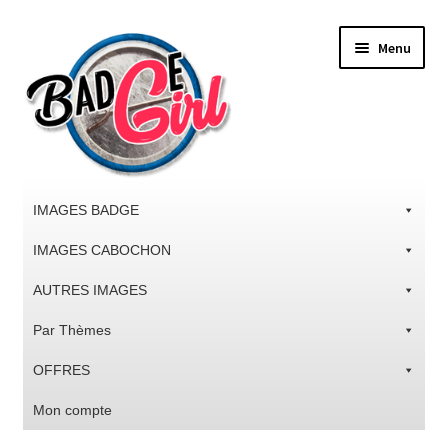
Aller
Aller
Menu
à
au
la
contenu
navigation
IMAGES BADGE
IMAGES CABOCHON
AUTRES IMAGES
Par Thèmes
OFFRES
Mon compte