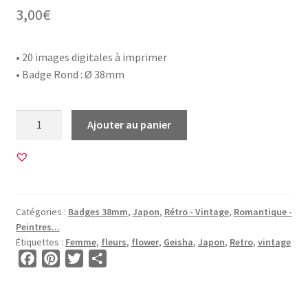
3,00
€
• 20 images digitales à imprimer
• Badge Rond : Ø 38mm
quantité
Ajouter au panier
de
20
Images
pour
BADGE
Catégories :
Badges 38mm
,
Japon
,
Rétro - Vintage
,
Romantique -
38mm
Peintres...
•
Étiquettes :
Femme
,
fleurs
,
flower
,
Geisha
,
Japon
,
Retro
,
vintage
BG00805
F
P
T
P
•
a
i
w
a
Atomic
c
n
i
r
Geisha