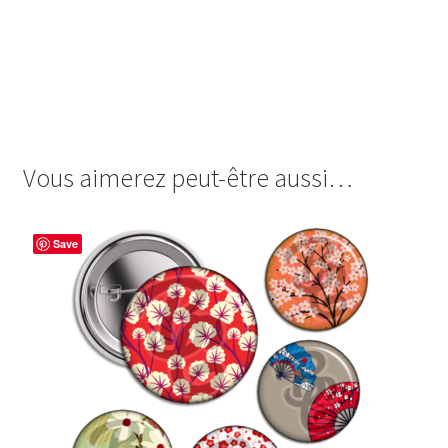
images cabochon.fr images digitales image badge
cabochon badges japan japon femme woman girl geisha
geicha gueisha fleur fleurs flower flowers vintage retro
couleur traditionnel
Vous aimerez peut-être aussi…
Save