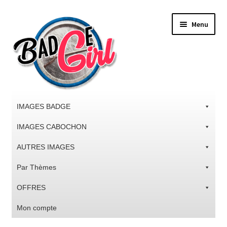
Aller
Aller
Menu
à
au
la
contenu
navigation
IMAGES BADGE
IMAGES CABOCHON
AUTRES IMAGES
Par Thèmes
OFFRES
Mon compte