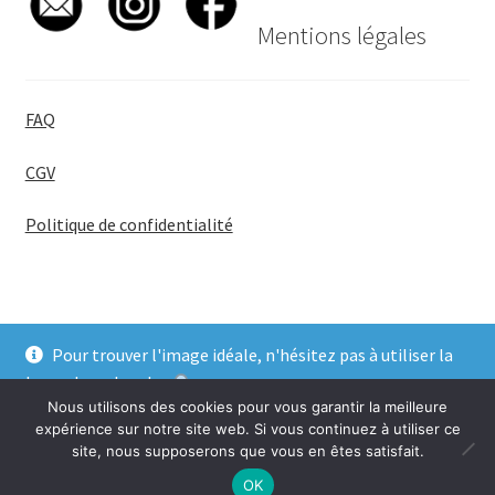
Mentions légales
FAQ
CGV
Politique de confidentialité
Pour trouver l'image idéale, n'hésitez pas à utiliser la
© BadgeGirl® 2026
barre de recherche
.
Nous utilisons des cookies pour vous garantir la meilleure
Ignorer
expérience sur notre site web. Si vous continuez à utiliser ce
site, nous supposerons que vous en êtes satisfait.
0
OK
Recherche
Recherche