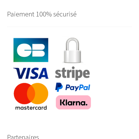
au
plus
Paiement 100% sécurisé
ancien
Partenaires