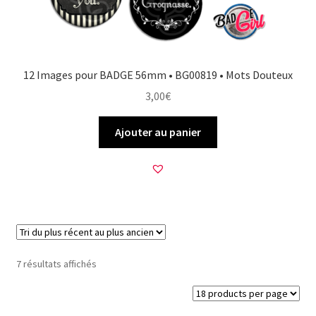
12 Images pour BADGE 56mm • BG00819 • Mots Douteux
3,00
€
Ajouter au panier
Trié
7 résultats affichés
du
plus
récent